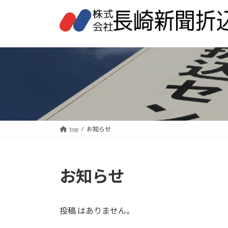
コ
ナ
ン
ビ
テ
ゲ
ン
ー
ツ
シ
へ
ョ
ス
ン
キ
に
ッ
移
プ
動
top
お知らせ
お知らせ
投稿 はありません。